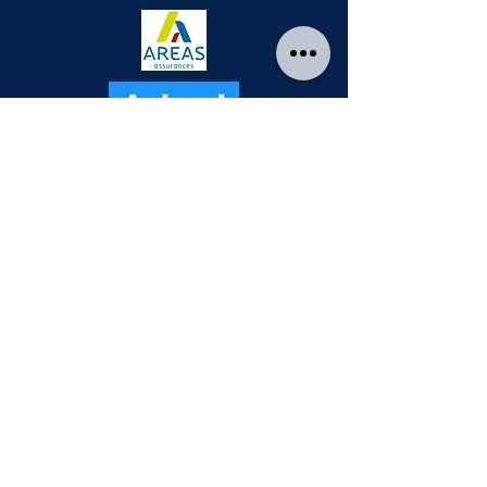
Virginie Roy - Les Mots Clés
Kinésiologue - Hypnothérapeute -
Healing Energy Process® (HEP®)
-
Raconte-moi mon histoire ©