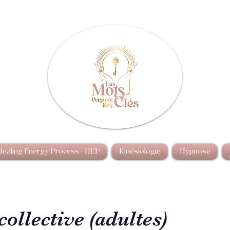
Healing Energy Process - HEP
Kinésiologie
Hypnose
collective (adultes)