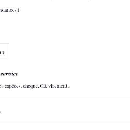
endances )
 1
service
 : espèces, chèque, CB, virement.
r