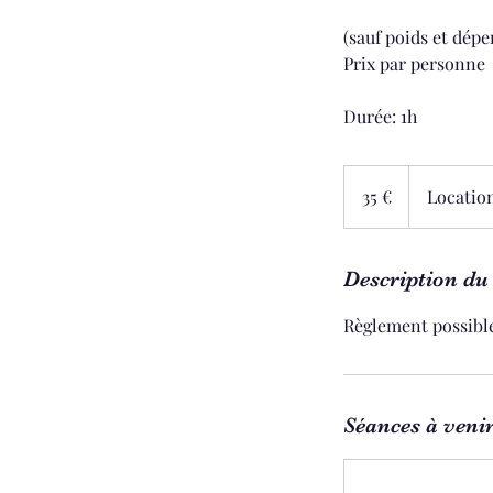
(sauf poids et dép
Prix par personne
35
euros
35 €
Location
Description du 
Règlement possible
Séances à veni